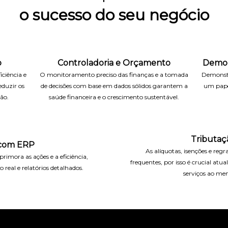
o sucesso do seu negócio
o
Controladoria e Orçamento
Demon
ciência e
O monitoramento preciso das finanças e a tomada
Demonst
duzir os
de decisões com base em dados sólidos garantem a
um papel
ão.
saúde financeira e o crescimento sustentável.
Tributaç
 com ERP
As alíquotas, isenções e regr
rimora as ações e a eficiência,
frequentes, por isso é crucial atua
real e relatórios detalhados.
serviços ao me