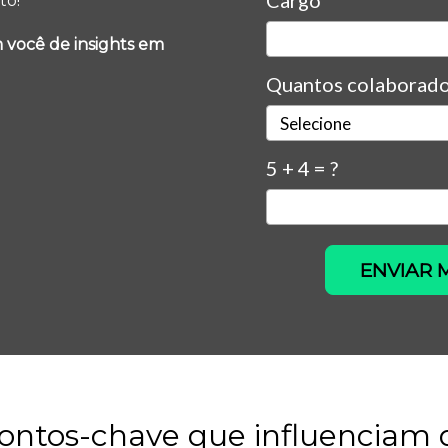
Cargo*
to!
 você de insights em
Quantos colaborado
5 + 4 = ?
ENVIAR 
pontos-chave que influenciam