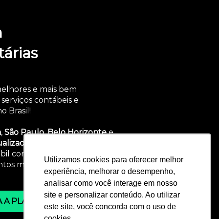
m
tárias
melhores e mais bem
serviços contábeis e
o Brasil!
a
,
São Paulo
,
Belo Horizonte
e
ualizado e comprometido
em
bil corporativo de excelência
Utilizamos cookies para oferecer melhor
tos mais importantes da
experiência, melhorar o desempenho,
analisar como você interage em nosso
site e personalizar conteúdo. Ao utilizar
 A PLANNING
este site, você concorda com o uso de
cookies.