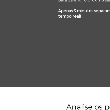
para garantir o próximo sal
Apenas 5 minutos separam
tempo real!
Analise os 